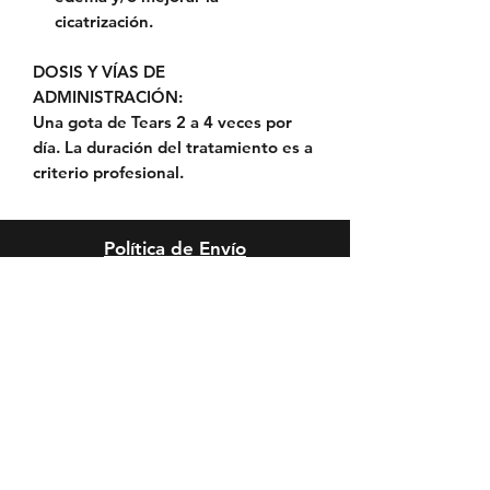
cicatrización.
DOSIS Y VÍAS DE
ADMINISTRACIÓN:
Una gota de Tears 2 a 4 veces por
día. La duración del tratamiento es a
criterio profesional.
Política de Envío
Política de Reserva
Política de Privacidad
Cambios y Devoluciones
Riesgos y Condiciones de
Peluquería
Reclamos, Sugerencias o
Felicitaciones
Riesgos Anestésicos y de Sedación