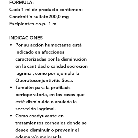
FÓRMULA:
Cada 1 ml de producto contienen:
Condroitín sulfato
200,0 mg
Excipientes c.s.p.
1 ml
INDICACIONES
Por su acción humectante está
indicado en afecciones
caracterizadas por la disminución
en la cantidad o calidad secreción
lagrimal, como por ejemplo la
Queratoconjuntivitis Seca.
También para la profilaxis
perioperatoria, en los casos que
esté disminuida o anulada la
secreción lagrimal.
Como coadyuvante en
tratamientos corneales donde se
desee disminuir o prevenir el
edema y/o mejorar la