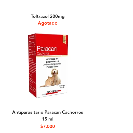
Toltrazol 200mg
Agotado
Antiparasitario Paracan Cachorros
15 ml
Precio
$7.000