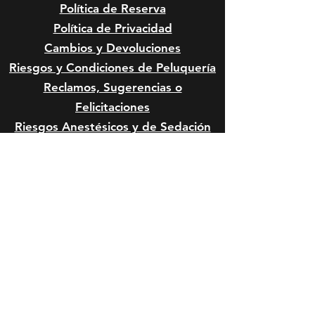
Política de Reserva
Política de Privacidad
Cambios y Devoluciones
Riesgos y Condiciones de
Peluquería
Reclamos, Sugerencias o
Felicitaciones
Riesgos Anestésicos y de Sedación
en Mascota
Riesgos Quirúrgicos en Mascotas
Formas de Pago:
HORARIO DE SERVICIO:
Lunes a viernes: 10:00 a 14:00 y de