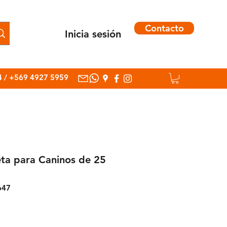
Contacto
Inicia sesión
Inicia sesión
4
/
+569 4927 5959
ta para Caninos de 25
647