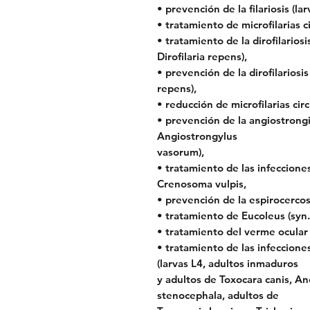
• prevención de la filariosis (lar
• tratamiento de microfilarias ci
• tratamiento de la dirofilarios
Dirofilaria repens),
• prevención de la dirofilariosi
repens),
• reducción de microfilarias circ
• prevención de la angiostrongi
Angiostrongylus
vasorum),
• tratamiento de las infeccion
Crenosoma vulpis,
• prevención de la espirocercosi
• tratamiento de Eucoleus (syn. 
• tratamiento del verme ocular 
• tratamiento de las infeccion
(larvas L4, adultos inmaduros
y adultos de Toxocara canis, A
stenocephala, adultos de