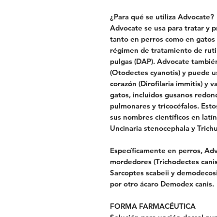
¿Para qué se utiliza Advocate?
Advocate se usa para tratar y p
tanto en perros como en gatos
régimen de tratamiento de rutin
pulgas (DAP). Advocate también 
(Otodectes cyanotis) y puede u
corazón (Dirofilaria immitis) y 
gatos, incluidos gusanos redon
pulmonares y tricocéfalos. Est
sus nombres científicos en latí
Uncinaria stenocephala y Trichur
Específicamente en perros, Adv
mordedores (Trichodectes canis)
Sarcoptes scabeii y demodecosi
por otro ácaro Demodex canis.
FORMA FARMACÉUTICA