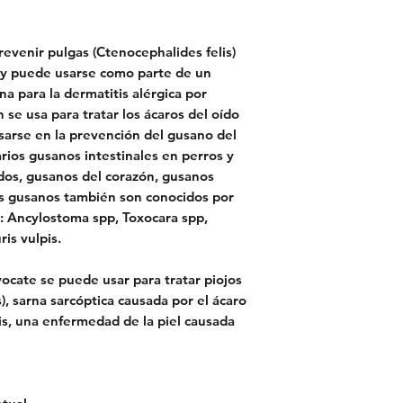
revenir pulgas (Ctenocephalides felis)
 y puede usarse como parte de un
a para la dermatitis alérgica por
se usa para tratar los ácaros del oído
sarse en la prevención del gusano del
varios gusanos intestinales en perros y
dos, gusanos del corazón, gusanos
os gusanos también son conocidos por
n: Ancylostoma spp, Toxocara spp,
is vulpis.
ocate se puede usar para tratar piojos
, sarna sarcóptica causada por el ácaro
s, una enfermedad de la piel causada