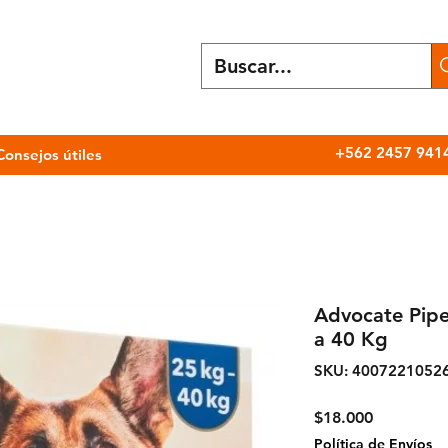
+562 2457 941
Consejos útiles
Advocate Pipe
a 40 Kg
SKU: 4007221052
Precio
$18.000
Política de Envíos