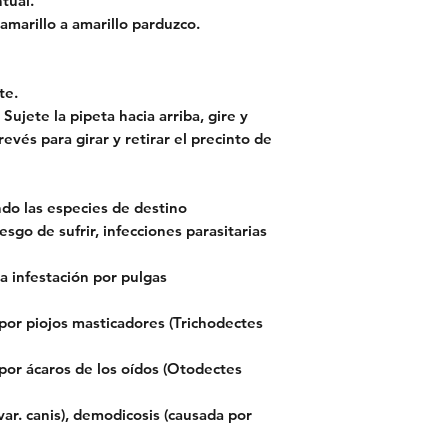
tual.
amarillo a amarillo parduzco.
te.
Sujete la pipeta hacia arriba, gire y
revés para girar y retirar el precinto de
ndo las especies de destino
esgo de sufrir, infecciones parasitarias
a infestación por pulgas
 por piojos masticadores (Trichodectes
 por ácaros de los oídos (Otodectes
var. canis), demodicosis (causada por