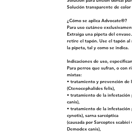
Solución para unción dorsal pun
Solución transparente de color 
¿Cómo se aplica Advocate®?
Para uso cutáneo exclusivamen
Extraiga una pipeta del envase. 
retire el tapón. Use el tapón al 
la pipeta, tal y como se indica.
Indicaciones de uso, especifica
Para perros que sufran, o con ri
mixtas:
• tratamiento y prevención de l
(Ctenocephalides felis),
• tratamiento de la infestación
canis),
• tratamiento de la infestación
cynotis), sarna sarcóptica
(causada por Sarcoptes scabiei 
Demodex canis),