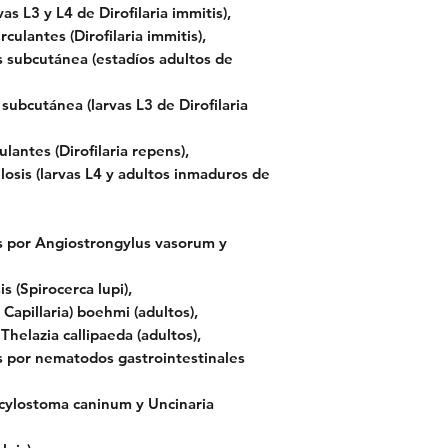
vas L3 y L4 de Dirofilaria immitis),
rculantes (Dirofilaria immitis),
is subcutánea (estadíos adultos de
s subcutánea (larvas L3 de Dirofilaria
ulantes (Dirofilaria repens),
losis (larvas L4 y adultos inmaduros de
es por Angiostrongylus vasorum y
s (Spirocerca lupi),
Capillaria) boehmi (adultos),
Thelazia callipaeda (adultos),
es por nematodos gastrointestinales
ncylostoma caninum y Uncinaria