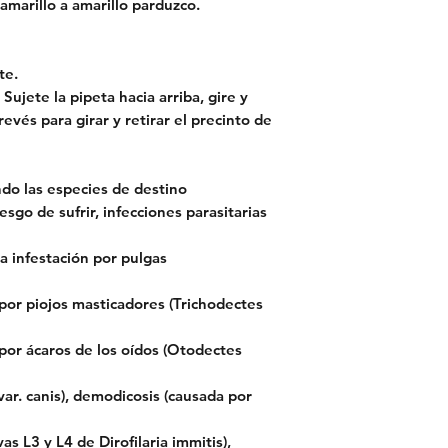
amarillo a amarillo parduzco.
te.
Sujete la pipeta hacia arriba, gire y
revés para girar y retirar el precinto de
ndo las especies de destino
esgo de sufrir, infecciones parasitarias
a infestación por pulgas
 por piojos masticadores (Trichodectes
 por ácaros de los oídos (Otodectes
var. canis), demodicosis (causada por
vas L3 y L4 de Dirofilaria immitis),