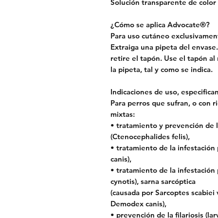
Solución transparente de color 
¿Cómo se aplica Advocate®?
Para uso cutáneo exclusivamen
Extraiga una pipeta del envase. 
retire el tapón. Use el tapón al 
la pipeta, tal y como se indica.
Indicaciones de uso, especifica
Para perros que sufran, o con ri
mixtas:
• tratamiento y prevención de l
(Ctenocephalides felis),
• tratamiento de la infestación
canis),
• tratamiento de la infestación
cynotis), sarna sarcóptica
(causada por Sarcoptes scabiei 
Demodex canis),
• prevención de la filariosis (lar