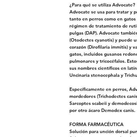
¿Para qué se utiliza Advocate?
Advocate se usa para tratar y p
tanto en perros como en gatos
régimen de tratamiento de rutin
pulgas (DAP). Advocate también 
(Otodectes cyanotis) y puede u
corazón (Dirofilaria immitis) y 
gatos, incluidos gusanos redon
pulmonares y tricocéfalos. Est
sus nombres científicos en latí
Uncinaria stenocephala y Trichur
Específicamente en perros, Adv
mordedores (Trichodectes canis)
Sarcoptes scabeii y demodecosi
por otro ácaro Demodex canis.
FORMA FARMACÉUTICA
Solución para unción dorsal pun