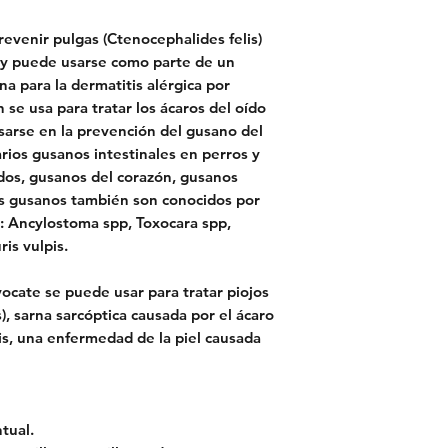
revenir pulgas (Ctenocephalides felis)
 y puede usarse como parte de un
a para la dermatitis alérgica por
se usa para tratar los ácaros del oído
sarse en la prevención del gusano del
varios gusanos intestinales en perros y
dos, gusanos del corazón, gusanos
os gusanos también son conocidos por
n: Ancylostoma spp, Toxocara spp,
is vulpis.
ocate se puede usar para tratar piojos
, sarna sarcóptica causada por el ácaro
s, una enfermedad de la piel causada
tual.