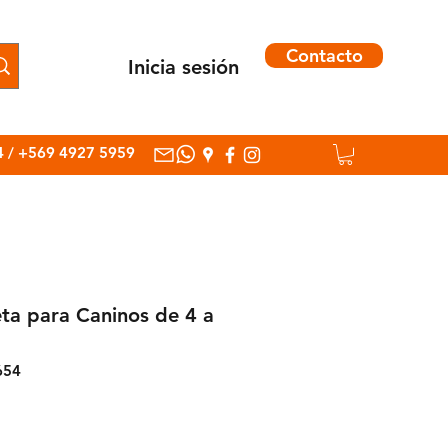
Contacto
Inicia sesión
Inicia sesión
4
/
+569 4927 5959
ta para Caninos de 4 a
654