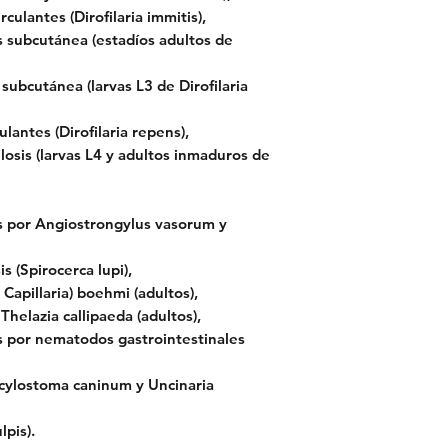
rculantes (Dirofilaria immitis),
is subcutánea (estadíos adultos de
s subcutánea (larvas L3 de Dirofilaria
ulantes (Dirofilaria repens),
losis (larvas L4 y adultos inmaduros de
es por Angiostrongylus vasorum y
s (Spirocerca lupi),
Capillaria) boehmi (adultos),
Thelazia callipaeda (adultos),
es por nematodos gastrointestinales
ncylostoma caninum y Uncinaria
lpis).