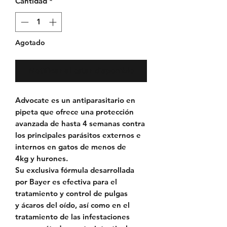
Cantidad
*
Agotado
Notificar al estar disponible
Advocate
es un
antiparasitario en
pipeta
que ofrece una protección
avanzada de
hasta 4 semanas
contra
los principales
parásitos externos e
internos
en
gatos de menos de
4kg
y hurones.
Su
exclusiva fórmula
desarrollada
por
Bayer
es efectiva para el
tratamiento y control de
pulgas
y
ácaros del oído
, así como en el
tratamiento de las infestaciones