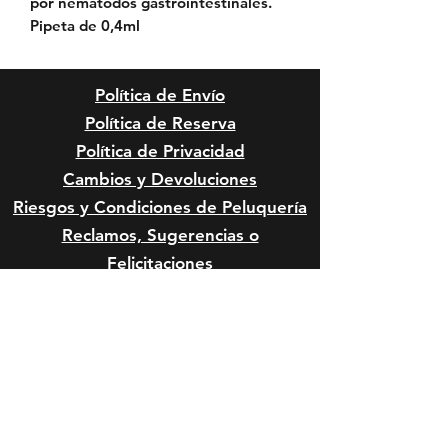
por
nemátodos gastrointestinales
.
Pipeta de 0,4ml
Política de Envío
Política de Reserva
Política de Privacidad
Cambios y Devoluciones
Riesgos y Condiciones de
Peluquería
Reclamos, Sugerencias o
Felicitaciones
Riesgos Anestésicos y de Sedación
en Mascota
Riesgos Quirúrgicos en Mascotas
Formas de Pago: