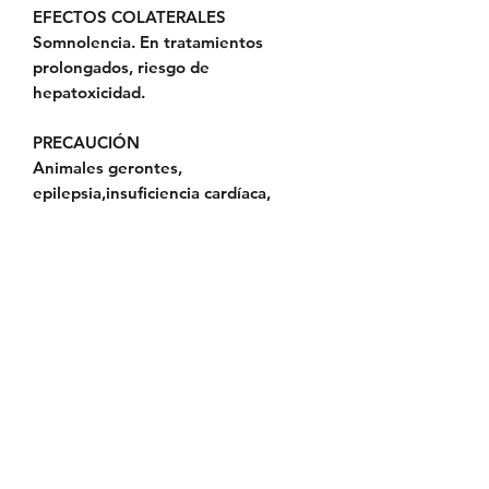
EFECTOS COLATERALES
Somnolencia. En tratamientos
prolongados, riesgo de
hepatoxicidad.
PRECAUCIÓN
Animales gerontes,
epilepsia,insuficiencia cardíaca,
enfisema pulmonar, hipertrofia
prostática, obstrucción intestinal y
de vejiga urinaria, arritmia,
miastenia grave y glaucoma.
Política de Envío
Política de Reserva
Política de Privacidad
Cambios y Devoluciones