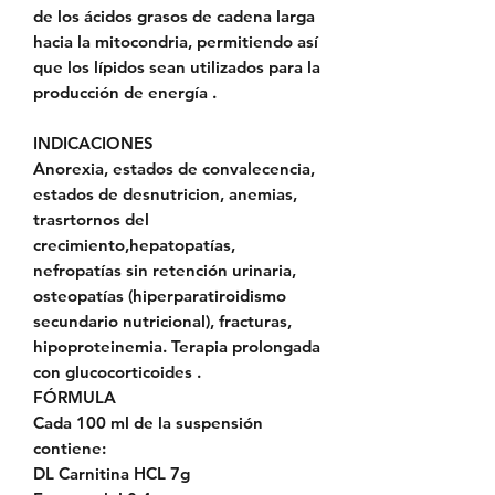
de los ácidos grasos de cadena larga
hacia la mitocondria, permitiendo así
que los lípidos sean utilizados para la
producción de energía .
INDICACIONES
Anorexia, estados de convalecencia,
estados de desnutricion, anemias,
trasrtornos del
crecimiento,hepatopatías,
nefropatías sin retención urinaria,
osteopatías (hiperparatiroidismo
secundario nutricional), fracturas,
hipoproteinemia. Terapia prolongada
con glucocorticoides .
FÓRMULA
Cada 100 ml de la suspensión
contiene:
DL Carnitina HCL 7g