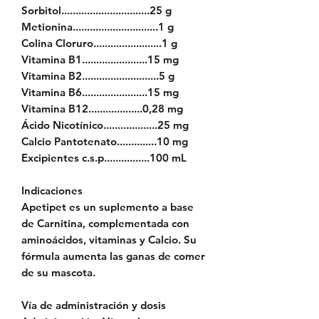
Sorbitol
...............................
25 g
Metionina
..............................
1 g
Colina Cloruro
........................
1 g
Vitamina B1
.......................
15 mg
Vitamina B2
...........................
5 g
Vitamina B6
.......................
15 mg
Vitamina B12
..................
.0,28 mg
Ácido Nicotínico
...................
25 mg
Calcio Pantotenato
..............
10 mg
Excipientes c.s.p
................
100 mL
Indicaciones
Apetipet es un suplemento a base
de Carnitina, complementada con
aminoácidos, vitaminas y Calcio. Su
fórmula aumenta las ganas de comer
de su mascota.
Vía de administración y dosis