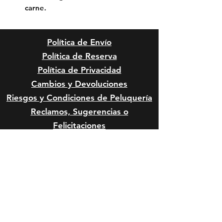
carne.
Política de Envío
Política de Reserva
Política de Privacidad
Cambios y Devoluciones
Riesgos y Condiciones de
Peluquería
Reclamos, Sugerencias o
Felicitaciones
Riesgos Anestésicos y de Sedación
en Mascota
Riesgos Quirúrgicos en Mascotas
Formas de Pago: