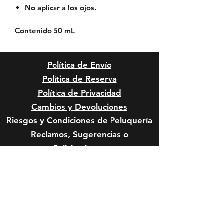
No aplicar a los ojos.
Contenido 50 mL
Política de Envío
Política de Reserva
Política de Privacidad
Cambios y Devoluciones
Riesgos y Condiciones de
Peluquería
Reclamos, Sugerencias o
Felicitaciones
Riesgos Anestésicos y de Sedación
en Mascota
Riesgos Quirúrgicos en Mascotas
Formas de Pago: