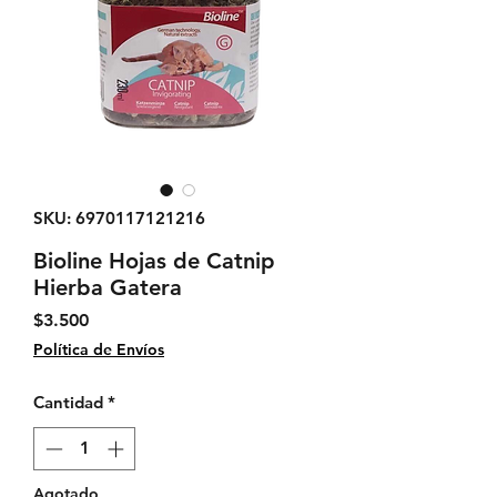
SKU: 6970117121216
Bioline Hojas de Catnip
Hierba Gatera
Precio
$3.500
Política de Envíos
Cantidad
*
Agotado