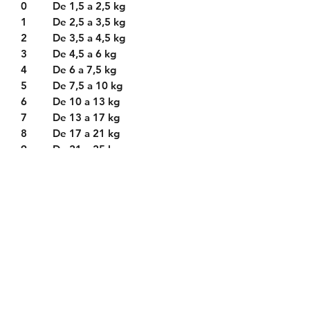
0
De 1,5 a 2,5 kg
1
De 2,5 a 3,5 kg
2
De 3,5 a 4,5 kg
3
De 4,5 a 6 kg
4
De 6 a 7,5 kg
5
De 7,5 a 10 kg
6
De 10 a 13 kg
7
De 13 a 17 kg
8
De 17 a 21 kg
9
De 21 a 25 kg
10
De 25 a 30 kg
11
De 30 a 35 kg
12
De 35 a 40 kg
13
De 40 a 45 kg
Política de Envío
Política de Reserva
Política de Privacidad