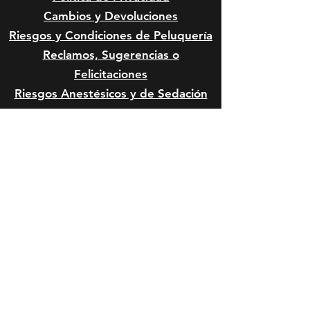
Cambios y Devoluciones
Riesgos y Condiciones de
Peluquería
Reclamos, Sugerencias o
Felicitaciones
Riesgos Anestésicos y de Sedación
en Mascota
Riesgos Quirúrgicos en Mascotas
Formas de Pago:
HORARIO DE SERVICIO:
Lunes a viernes: 10:00 a 14:00 y de
15:00 a 20:00 horas.
Sábado: 10:00 a 14:00 y de 15:00 a