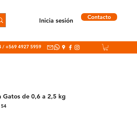
Contacto
Inicia sesión
Inicia sesión
4
/
+569 4927 5959
a Gatos de 0,6 a 2,5 kg
154