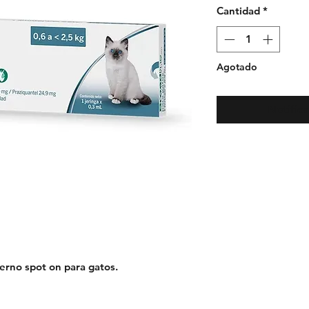
Cantidad
*
Agotado
Notifica
terno spot on para gatos.