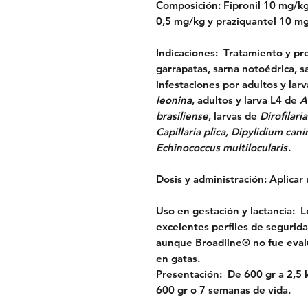
Composición:
Fipronil 10 mg/k
0,5 mg/kg y praziquantel 10 mg
Indicaciones​:
Tratamiento y prev
garrapatas, sarna notoédrica, s
infestaciones por adultos y lar
leonina
, adultos y larva L4 de
A
brasiliense
, larvas de
Dirofilari
Capillaria plica, Dipylidium can
Echinococcus multilocularis
.
Dosis y administración​:
Aplicar 
U
so en gestación y lactancia:
Lo
excelentes perfiles de segurida
aunque Broadline® no fue evalu
en gatas.
Presentación:
De 600 gr a 2,5 
600 gr o 7 semanas de vida.