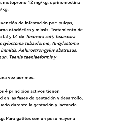
g, metopreno 12 mg/kg, eprinomectina
/kg.
ención de infestación por: pulgas,
arna otodéctica y miasis. Tratamiento de
va L3 y L4 de
Toxocara cati, Toxascara
ncylostoma tubaeforme, Ancylostoma
a immitis, Aelurostrongylus abstrusus,
inun, Taenia taeniaeformis y
una vez por mes.
s 4 principios activos tienen
d en las fases de gestación y desarrollo,
ado durante la gestación y lactancia
kg. Para gatitos con un peso mayor a