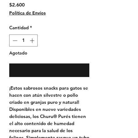
Precio
$2.600
Política de Envíos
Cantidad
*
Agotado
Notificar al estar disponible
¡Estos sabrosos snacks para gatos se
hacen con atún silvestre o pollo
criado en granjas puro y natural!
Disponibles en nueve variedades
deliciosas, los Churu® Purés tienen
el alto contenido de humedad
necesario para la salud de los
felinos. Simplemente rasgue un tubo