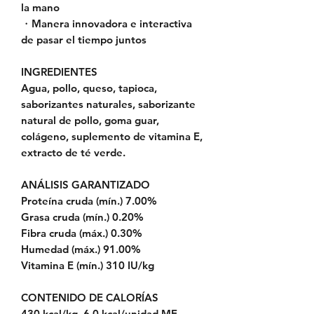
la mano
・Manera innovadora e interactiva
de pasar el tiempo juntos
INGREDIENTES
Agua, pollo, queso, tapioca,
saborizantes naturales, saborizante
natural de pollo, goma guar,
colágeno, suplemento de vitamina E,
extracto de té verde.
ANÁLISIS GARANTIZADO
Proteína cruda (mín.) 7.00%
Grasa cruda (mín.) 0.20%
Fibra cruda (máx.) 0.30%
Humedad (máx.) 91.00%
Vitamina E (mín.) 310 IU/kg
CONTENIDO DE CALORÍAS
430 kcal/kg, 6.0 kcal/unidad ME