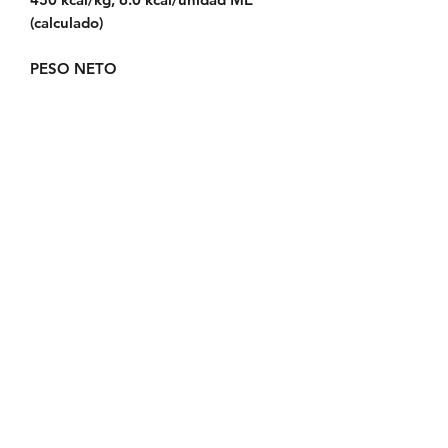
(calculado)
PESO NETO
0.5 oz (14 g) × 4 unidades, 2.0 oz (56
g)
Política de Envío
Política de Reserva
Política de Privacidad
Cambios y Devoluciones
Riesgos y Condiciones de
Peluquería
Reclamos, Sugerencias o
Felicitaciones
Riesgos Anestésicos y de Sedación
en Mascota
Riesgos Quirúrgicos en Mascotas