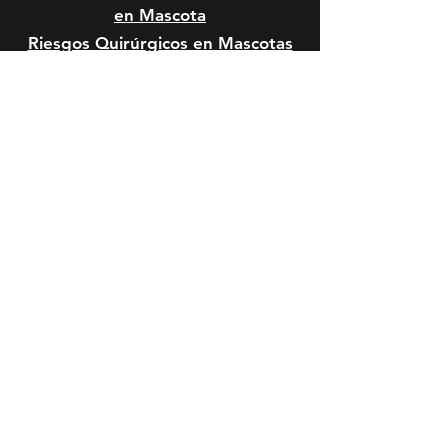
en Mascota
Riesgos Quirúrgicos en Mascotas
Formas de Pago:
HORARIO DE SERVICIO:
Lunes a viernes: 10:00 a 14:00 y de
15:00 a 20:00 horas.
Sábado: 10:00 a 14:00 y de 15:00 a
17:00 horas.
Domingo y festivos: Cerrado