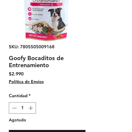
SKU: 7805505009168
Goofy Bocaditos de
Entrenamiento
Precio
$2.990
Política de Envíos
Cantidad
*
Agotado