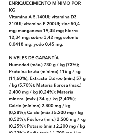
ENRIQUECIMIENTO MÍNIMO POR
KG
Vitamina A 5.140UI; vitamina D3
310UI; vitamina E 200UI; zinc 50,4
mg; manganeso 19,38 mg; hierro
12,34 mg; cobre 3,42 mg; selenio
0,0418 mg; yodo 0,45 mg.
NIVELES DE GARANTÍA
Humedad (máx.) 730 g / kg (73%);
Proteína bruta (mínimo) 116 g / kg
(11,60%); Extracto Etéreo (min.) 57 g
/ kg (5,70%); Materia fibrosa (máx.)
2.400 mg / kg (0,24%); Materia
mineral (máx.) 34 g / kg (3,40%);
Calcio (mínimo) 2.800 mg / kg
(0,28%); Calcio (máx.) 5.200 mg / kg
(0,52%); Fósforo (mín.) 2.500 mg / kg
(0,25%); Potasio (min.) 2.200 mg / kg
(0,22%); Sodio (mín.) 1.700 mg / kg