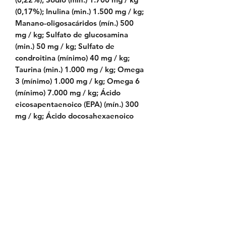
(0,17%); Inulina (min.) 1.500 mg / kg;
Manano-oligosacáridos (mín.) 500
mg / kg; Sulfato de glucosamina
(min.) 50 mg / kg; Sulfato de
condroitina (mínimo) 40 mg / kg;
Taurina (min.) 1.000 mg / kg; Omega
3 (mínimo) 1.000 mg / kg; Omega 6
(mínimo) 7.000 mg / kg; Ácido
eicosapentaenoico (EPA) (mín.) 300
mg / kg; Ácido docosahexaenoico
(DHA) (mín.) 400 mg / kg; E.
Metabolizable 1,188 kcal / kg.
VALOR ENERGÉTICO
EM Kcal / Kg 1188 - Mj / Kg 4,97
Política de Envío
Política de Reserva