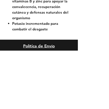
vitaminas B y zinc para apoyar la
convalecencia, recuperación
cutánea y defensas naturales del
organismo
Potasio incrementado para
combatir el desgaste
Política de Envío
Política de Reserva
Política de Privacidad
Cambios y Devoluciones
Riesgos y Condiciones de
Peluquería
Reclamos, Sugerencias o
Felicitaciones
Riesgos Anestésicos y de Sedación
en Mascota
Riesgos Quirúrgicos en Mascotas