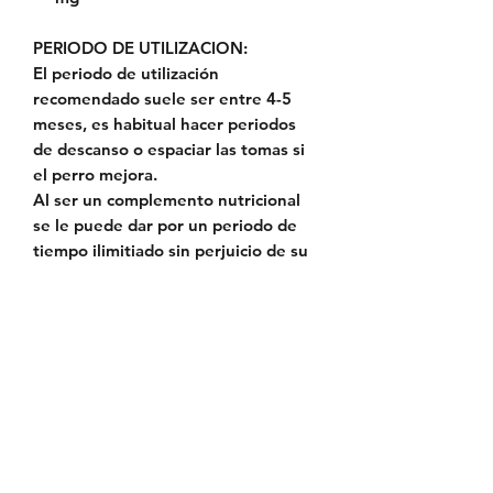
PERIODO DE UTILIZACION
:
El periodo de utilización
recomendado suele ser entre 4-5
meses, es habitual hacer periodos
de descanso o espaciar las tomas si
el perro mejora.
Al ser un complemento nutricional
se le puede dar por un periodo de
tiempo ilimitiado sin perjuicio de su
salud.
Presentación:
- 50 ml via oral, contiene 1 jeringa
dosificadora
Política de Envío
Política de Reserva