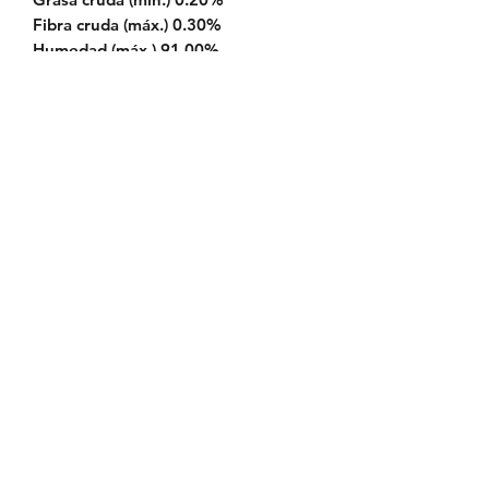
Fibra cruda (máx.) 0.30%
Humedad (máx.) 91.00%
Vitamina E (mín.) 310 IU/kg
CONTENIDO DE CALORÍAS
430 kcal/kg, 6.0 kcal/unidad ME
(calculado)
PESO NETO
0.5 oz (14 g) × 50 unidades, 25.0 oz
(700 g)
Política de Envío
Política de Reserva
Política de Privacidad
Cambios y Devoluciones
Riesgos y Condiciones de
Peluquería