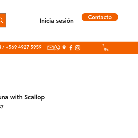
Contacto
Inicia sesión
Inicia sesión
4
/
+569 4927 5959
una with Scallop
87