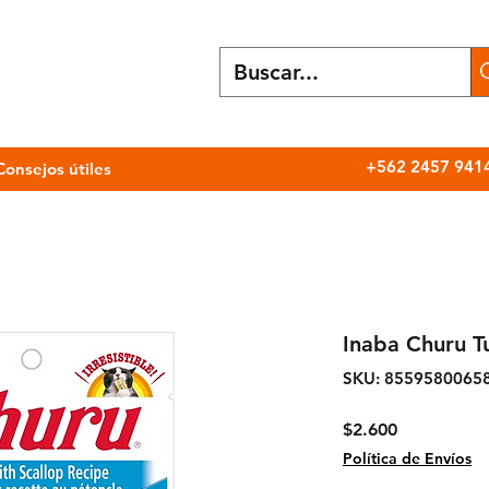
+562 2457 941
Consejos útiles
Inaba Churu T
SKU: 8559580065
Precio
$2.600
Política de Envíos