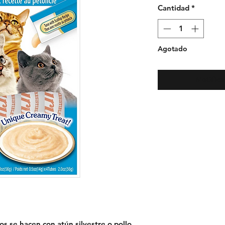
Cantidad
*
Agotado
Notifica
os se hacen con atún silvestre o pollo