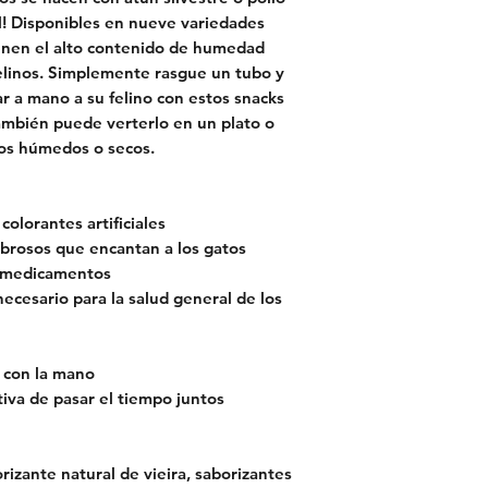
al! Disponibles en nueve variedades
ienen el alto contenido de humedad
felinos. Simplemente rasgue un tubo y
r a mano a su felino con estos snacks
También puede verterlo en un plato o
tos húmedos o secos.
colorantes artificiales
brosos que encantan a los gatos
n medicamentos
cesario para la salud general de los
 con la mano
va de pasar el tiempo juntos
orizante natural de vieira, saborizantes