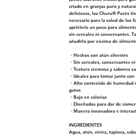
criado en granjas puro y natur
deliciosas, los Churu® Purés t
necesario para la salud de los 
apriételo un poco para alimenta
sin cereales ni conservantes. 
añadirlo por encima de alimen
・Hechos con atún silvestre
・Sin cereales, conservantes ni 
・Textura cremosa y sabores sa
・Ideales para tomar junto co
・Alto contenido de humedad ne
gatos
・Bajo en calorías
・Diseñados para dar de comer
・Manera innovadora e interacti
INGREDIENTES
Agua, atún, vieira, tapioca, sab