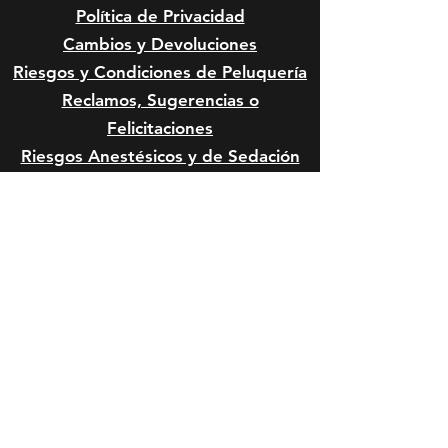
Política de Privacidad
Cambios y Devoluciones
Riesgos y Condiciones de
Peluquería
Reclamos, Sugerencias o
Felicitaciones
Riesgos Anestésicos y de Sedación
en Mascota
Riesgos Quirúrgicos en Mascotas
Formas de Pago:
HORARIO DE SERVICIO:
Lunes a viernes: 10:00 a 14:00 y de
15:00 a 20:00 horas.