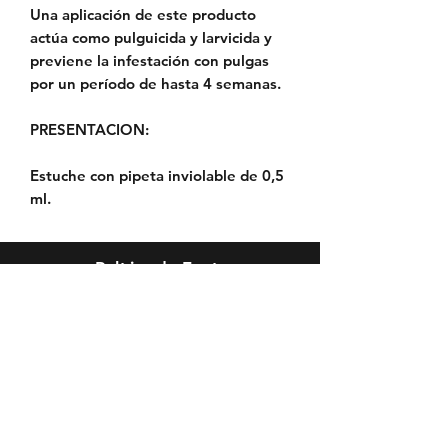
Una aplicación de este producto
actúa como pulguicida y larvicida y
previene la infestación con pulgas
por un período de hasta 4 semanas.
PRESENTACION:
Estuche con pipeta inviolable de 0,5
ml.
Política de Envío
Política de Reserva
Política de Privacidad
Cambios y Devoluciones
Riesgos y Condiciones de
Peluquería
Reclamos, Sugerencias o
Felicitaciones