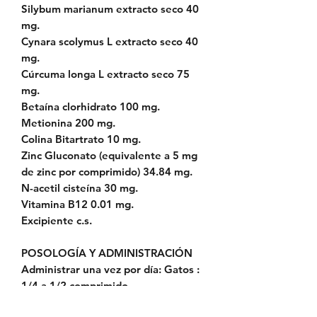
Silybum marianum extracto seco 40
mg.
Cynara scolymus L extracto seco 40
mg.
Cúrcuma longa L extracto seco 75
mg.
Betaína clorhidrato 100 mg.
Metionina 200 mg.
Colina Bitartrato 10 mg.
Zinc Gluconato (equivalente a 5 mg
de zinc por comprimido) 34.84 mg.
N-acetil cisteína 30 mg.
Vitamina B12 0.01 mg.
Excipiente c.s.
POSOLOGÍA Y ADMINISTRACIÓN
Administrar una vez por día: Gatos :
1/4 a 1/2 comprimido.
Perros hasta 5 kg : 1/2comprimido.