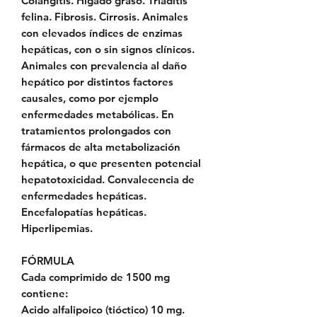
Colangitis. Hígado graso. Triaditis
felina. Fibrosis. Cirrosis. Animales
con elevados índices de enzimas
hepáticas, con o sin signos clínicos.
Animales con prevalencia al daño
hepático por distintos factores
causales, como por ejemplo
enfermedades metabólicas. En
tratamientos prolongados con
fármacos de alta metabolización
hepática, o que presenten potencial
hepatotoxicidad. Convalecencia de
enfermedades hepáticas.
Encefalopatías hepáticas.
Hiperlipemias.
FÓRMULA
Cada comprimido de 1500 mg
contiene:
Acido alfalipoico (tióctico) 10 mg.