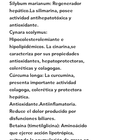
Silybum marianum: Regenerador
hepático.La silimarina, posee
actividad antihepatotóxica y
antioxidante.
Cynara scolymus:
Hipocolesterolemiante e
hipolipidémicos. La cinarina,se
caracteriza por sus propiedades
antioxidantes, hepatoprotectoras,
coleréticas y colagogas.
Cúrcuma longa: La curcumina,
presenta importante actividad
colagoga, colerética y protectora
hepática.
Antioxidante.Antiinflamatoria.
Reduce el dolor producido por
disfunciones biliares.
Betaína (timetilglicina): Aminoácido
que ejerce acción lipotrópica,
evitando la acumulación de grasa en