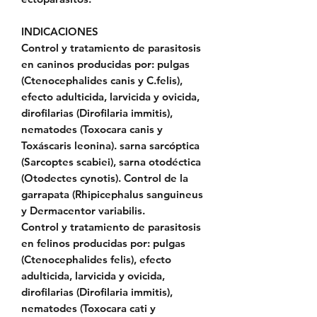
INDICACIONES
Control y tratamiento de parasitosis
en caninos producidas por: pulgas
(Ctenocephalides canis y C.felis),
efecto adulticida, larvicida y ovicida,
dirofilarias (Dirofilaria immitis),
nematodes (Toxocara canis y
Toxáscaris leonina). sarna sarcóptica
(Sarcoptes scabiei), sarna otodéctica
(Otodectes cynotis). Control de la
garrapata (Rhipicephalus sanguineus
y Dermacentor variabilis.
Control y tratamiento de parasitosis
en felinos producidas por: pulgas
(Ctenocephalides felis), efecto
adulticida, larvicida y ovicida,
dirofilarias (Dirofilaria immitis),
nematodes (Toxocara cati y