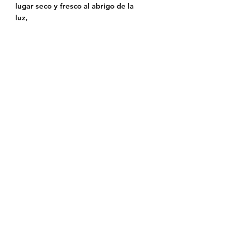
lugar seco y fresco al abrigo de la
luz,
Leer bien el prospecto antes de usar
para asegurar la correcta aplicación
del producto.
Como todo medicamento, mantener
fuera del alcance de los niños.
EFECTOS COLATERALES
Puede presentarse una alopecia
transitoria en el punto de aplicación,
la cual desaparece sin tratamiento
alguno.
ESPECIES
Caninos y Bovinos
APLICACION
Local externa