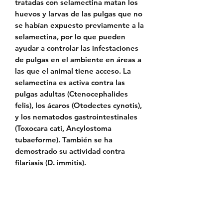
tratadas con selamectina matan los
huevos y larvas de las pulgas que no
se habían expuesto previamente a la
selamectina, por lo que pueden
ayudar a controlar las infestaciones
de pulgas en el ambiente en áreas a
las que el animal tiene acceso. La
selamectina es activa contra las
pulgas adultas (Ctenocephalides
felis), los ácaros (Otodectes cynotis),
y los nematodos gastrointestinales
(Toxocara cati, Ancylostoma
tubaeforme). También se ha
demostrado su actividad contra
filariasis (D. immitis).
Política de Envío
Política de Reserva