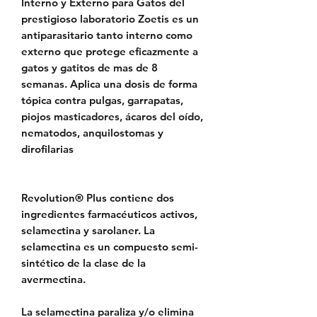
Interno y Externo para Gatos del
prestigioso laboratorio Zoetis es un
antiparasitario tanto interno como
externo que protege eficazmente a
gatos y gatitos de mas de 8
semanas. Aplica una dosis de forma
tópica contra pulgas, garrapatas,
piojos masticadores, ácaros del oído,
nematodos, anquilostomas y
dirofilarias
Revolution® Plus contiene dos
ingredientes farmacéuticos activos,
selamectina y sarolaner. La
selamectina es un compuesto semi-
sintético de la clase de la
avermectina.
La selamectina paraliza y/o elimina