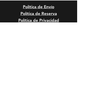
Política de Envío
Política de Reserva
Política de Privacidad
Cambios y Devoluciones
Riesgos y Condiciones de
Peluquería
Reclamos, Sugerencias o
Felicitaciones
Riesgos Anestésicos y de Sedación
en Mascota
Riesgos Quirúrgicos en Mascotas
Formas de Pago:
HORARIO DE SERVICIO: