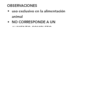
OBSERVACIONES
uso exclusivo en la alimentación
animal
NO CORRESPONDE A UN
ALIMENTO COMPLETO
CONSERVACIÓN
Mantener en lugar fresco, seco y al
abrigo de la luz, a no más de 30°C.
CONDICIÓN DE VENTA
Venta libre.
PRESENTACIÓN
Frasco con 120 mL
Política de Envío
Política de Reserva