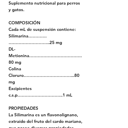
Suplemento nutricional para perros
y gatos.
COMPOSICIÓN
Cada mL de suspensión contiene:
Silimarina………….
………………………..25 mg
DL-
Metionina……………………………….
80 mg
Colina
Cloruro……………………………...80
mg
Excipientes
c.s.p…………………………..1 mL
PROPIEDADES
La Silimarina es un flavonolignano,
extraído del fruto del cardo mariano,
que posee diversas propiedades