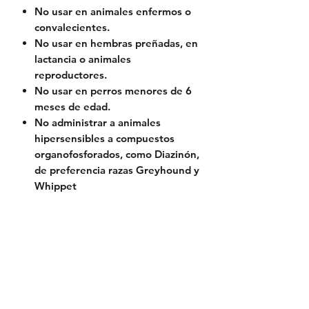
No usar en animales enfermos o
convalecientes.
No usar en hembras preñadas, en
lactancia o animales
reproductores.
No usar en perros menores de 6
meses de edad.
No administrar a animales
hipersensibles a compuestos
organofosforados, como Diazinón,
de preferencia razas Greyhound y
Whippet
Condición de venta
Venta libre.
Presentación
Estuche con 1 collar.