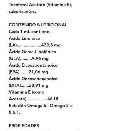
Tocoferol Acetato (Vitamina E),
saborizantes.
CONTENIDO NUTRICIONAL
Cada 1 mL contiene:
Ácido Linoleico
(LA).....................439,8 mg
Ácido Gama-Linolénico
(GLA)..........9,96 mg
Ácido Eicosapentanoico
(EPA)........21,06 mg
Ácido Docosahexanoico
(DHA).......28,91 mg
Vitamina E (como
Acetato)..................46 UI
Relación Omega 6 : Omega 3 =
8,6:1.
PROPIEDADES