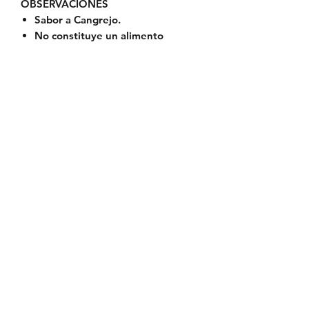
OBSERVACIONES
Sabor a Cangrejo.
No constituye un alimento
completo.
CONSERVACIÓN
Almacenar a temperatura ambiente.
CONDICIÓN DE VENTA
Venta libre.
PRESENTACIÓN
Frasco dosificador con 125 mL
Política de Envío
Política de Reserva
Política de Privacidad
Cambios y Devoluciones