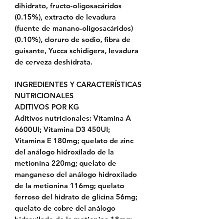
dihidrato, fructo-oligosacáridos
(0.15%), extracto de levadura
(fuente de manano-oligosacáridos)
(0.10%), cloruro de sodio, fibra de
guisante, Yucca schidigera, levadura
de cerveza deshidrata.
INGREDIENTES Y CARACTERÍSTICAS
NUTRICIONALES
ADITIVOS POR KG
Aditivos nutricionales: Vitamina A
6600UI; Vitamina D3 450UI;
Vitamina E 180mg; quelato de zinc
del análogo hidroxilado de la
metionina 220mg; quelato de
manganeso del análogo hidroxilado
de la metionina 116mg; quelato
ferroso del hidrato de glicina 56mg;
quelato de cobre del análogo