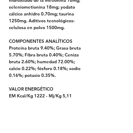
hidroxilado de la metionina 18mg;
seleniometionina 18mg; yodato
cálcico anhidro 0.70mg; taurina
1250mg. Aditivos tecnológicos:
celulosa en polvo 1500mg.
COMPONENTES ANALÍTICOS
Proteína bruta 9.40%; Grasa bruta
5.70%; Fibra bruta 0.40%; Ceniza
bruta 2.60%; humedad 72.00%;
calcio 0.22%; fósforo 0.18%; sodio
0.16%; potasio 0.35%.
VALOR ENERGÉTICO
EM Kcal/Kg 1222 - Mj/Kg 5,11
Política de Envío
Política de Reserva
Política de Privacidad