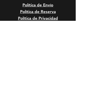
Política de Envío
Política de Reserva
Política de Privacidad
Cambios y Devoluciones
Riesgos y Condiciones de
Peluquería
Reclamos, Sugerencias o
Felicitaciones
Riesgos Anestésicos y de Sedación
en Mascota
Riesgos Quirúrgicos en Mascotas
Formas de Pago:
HORARIO DE SERVICIO: