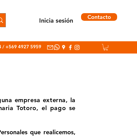
Contacto
Inicia sesión
Inicia sesión
4
/
+569 4927 5959
guna empresa externa, la
aria Totoro, el pago se
ersonales que realicemos,