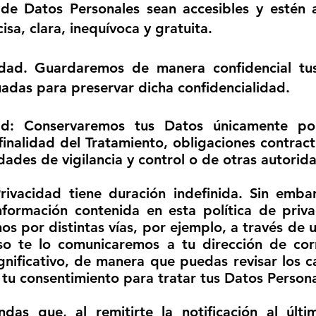
 de Datos Personales sean accesibles y estén a
sa, clara, inequívoca y gratuita.
idad.
Guardaremos de manera confidencial tus
adas para preservar dicha confidencialidad.
dad:
Conservaremos tus Datos únicamente po
finalidad del Tratamiento, obligaciones contract
idades de vigilancia y control o de otras autori
Privacidad tiene duración indefinida. Sin emba
nformación contenida en esta política de priv
os por distintas vías, por ejemplo, a través de
luso te lo comunicaremos a tu dirección de cor
gnificativo, de manera que puedas revisar los ca
tu consentimiento para tratar tus Datos Persona
das que, al remitirte la notificación al úl