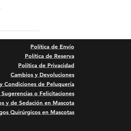
e
Política de Envío
Política de Reserva
Política de Privacidad
Cambios y Devoluciones
 y Condiciones de
Peluquería
Sugerencias o Felicitaciones
os y de Sedación en Mascota
gos Quirúrgicos en Mascotas