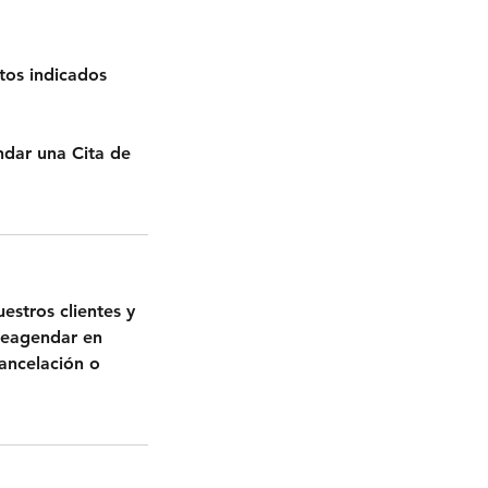
tos indicados
ndar una Cita de
estros clientes y
 reagendar en
cancelación o