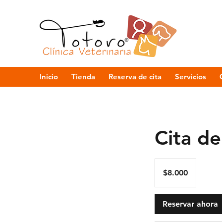
Inicio
Tienda
Reserva de cita
Servicios
Cita de
8.000
pesos
$8.000
chilenos
Reservar ahora