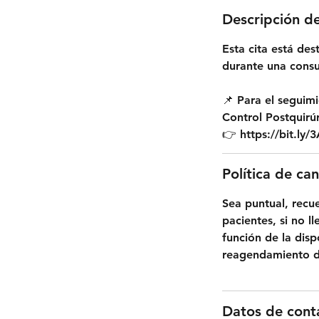
Descripción de
Esta cita está de
durante una consu
📌 Para el seguim
Control Postquirúr
👉 https://bit.ly
Política de ca
Sea puntual, recu
pacientes, si no 
función de la disp
reagendamiento de
Datos de cont