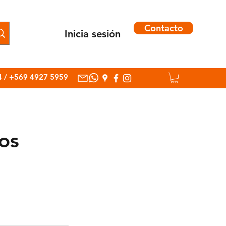
Contacto
Inicia sesión
Inicia sesión
4
/
+569 4927 5959
nos