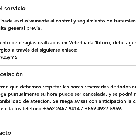
l servicio
stinada exclusivamente al control y seguimiento de tratamien
lta general previa.
iento de cirugías realizadas en Veterinaria Totoro, debe age
gico a través del siguiente enlace:
/3A05ym6
ncelación
erde que debemos respetar las horas reservadas de todos nu
llega puntualmente su hora puede ser cancelada, y se podrá
onibilidad de atención. Se ruega avisar con anticipación la 
 cita los teléfono +562 2457 9414 / +569 4927 5959.
acto