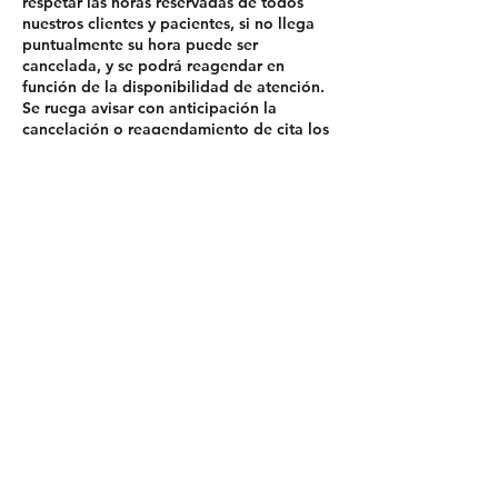
respetar las horas reservadas de todos
nuestros clientes y pacientes, si no llega
puntualmente su hora puede ser
cancelada, y se podrá reagendar en
función de la disponibilidad de atención.
Se ruega avisar con anticipación la
cancelación o reagendamiento de cita los
teléfono +562 2457 9414 / +569 4927
5959.
Datos de contacto
Avenida Vicuña Mackenna Poniente 6690,
local 28, La Florida, Santiago, Chile
+562 2457 9414 / +569 4927 5959
vet.totoro@gmail.com
Política de Envío