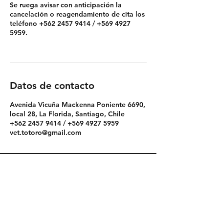
Se ruega avisar con anticipación la
cancelación o reagendamiento de cita los
teléfono +562 2457 9414 / +569 4927
5959.
Datos de contacto
Avenida Vicuña Mackenna Poniente 6690,
local 28, La Florida, Santiago, Chile
+562 2457 9414 / +569 4927 5959
vet.totoro@gmail.com
Política de Envío
Política de Reserva
Política de Privacidad
Cambios y Devoluciones