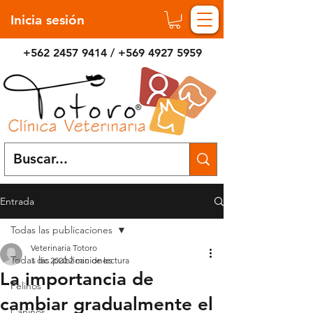
Inicia sesión
+562 2457 9414
/
+569 4927 5959
Entrada
Todas las publicaciones
Veterinaria Totoro
Todas las publicaciones
1 dic 2020
2 min de lectura
La importancia de
Felinos
cambiar gradualmente el
Caninos