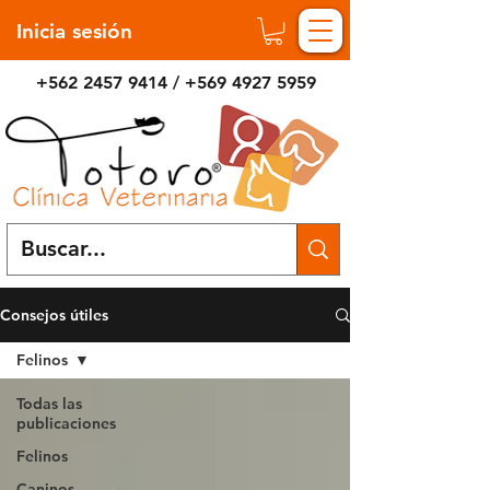
Inicia sesión
+562 2457 9414
/
+569 4927 5959
Consejos útiles
Felinos
Todas las
publicaciones
Felinos
Caninos