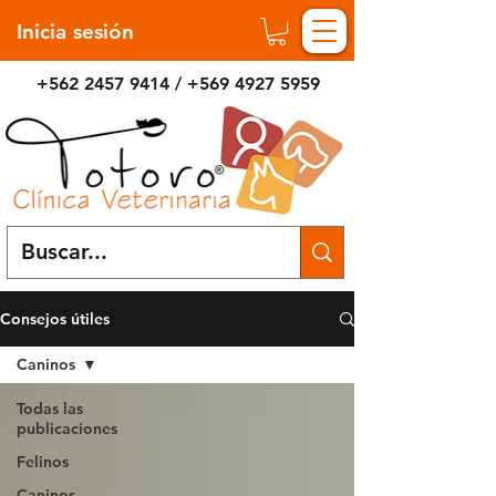
Inicia sesión
+562 2457 9414
/
+569 4927 5959
Consejos útiles
Caninos
Todas las
publicaciones
Felinos
Caninos